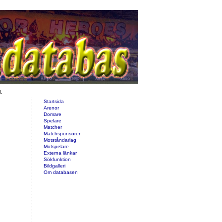
d.
Startsida
Arenor
Domare
Spelare
Matcher
Matchsponsorer
Motståndarlag
Motspelare
Externa länkar
Sökfunktion
Bildgalleri
Om databasen