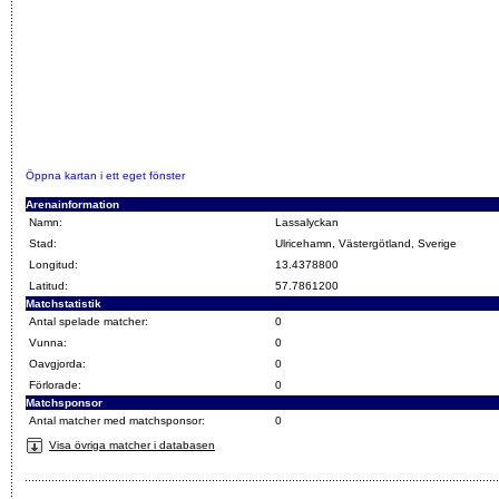
Öppna kartan i ett eget fönster
Arenainformation
Namn:
Lassalyckan
Stad:
Ulricehamn, Västergötland, Sverige
Longitud:
13.4378800
Latitud:
57.7861200
Matchstatistik
Antal spelade matcher:
0
Vunna:
0
Oavgjorda:
0
Förlorade:
0
Matchsponsor
Antal matcher med matchsponsor:
0
Visa övriga matcher i databasen