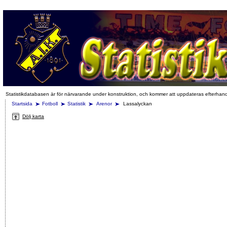
Statistikdatabasen är för närvarande under konstruktion, och kommer att uppdateras efterhan
Startsida
Fotboll
Statistik
Arenor
Lassalyckan
Dölj karta