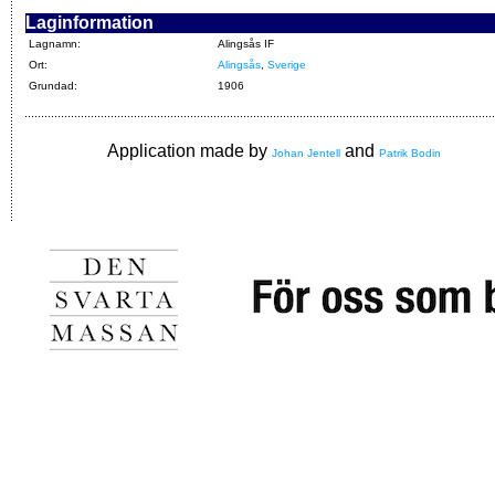
Laginformation
Lagnamn:
Alingsås IF
Ort:
Alingsås
,
Sverige
Grundad:
1906
Application made by
and
Johan Jentell
Patrik Bodin