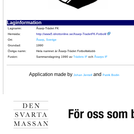
Laginformation
Lagnamn:
Åsarp-Trädet FK
Hemsida:
http://www5.idrottonline.se/Asarp-TradetFK-Fotboll/
Ort:
Åsarp
,
Sverige
Grundad:
1990
Övriga namn:
Hela namnet är Åsarp-Trädet Fotbollsklubb
Fusion:
Sammanslagning 1990 av
Trädets IF
och
Åsarps IF
Application made by
and
Johan Jentell
Patrik Bodin