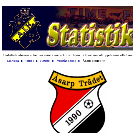
Statistikdatabasen är för närvarande under konstruktion, och kommer att uppdateras efterhan
Startsida
Fotboll
Statistik
Motståndarlag
Åsarp-Trädet FK