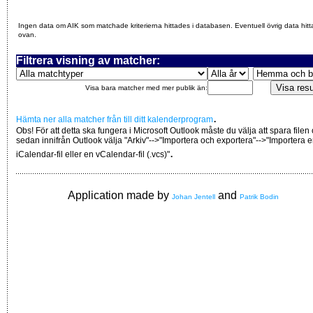
Ingen data om AIK som matchade kriterierna hittades i databasen. Eventuell övrig data hitt
ovan.
Filtrera visning av matcher:
Visa bara matcher med mer publik än:
.
Hämta ner alla matcher från till ditt kalenderprogram
Obs! För att detta ska fungera i Microsoft Outlook måste du välja att spara filen
sedan innifrån Outlook välja "Arkiv"-->"Importera och exportera"-->"Importera 
.
iCalendar-fil eller en vCalendar-fil (.vcs)"
Application made by
and
Johan Jentell
Patrik Bodin