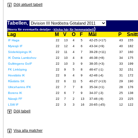
Dölj aktuell tabell
Tabellen,
)
(Hovra för eventuella detaljer -
klicka här för hemmatabell
Lag
M
V
O
F
Mål
P
Snitt
IF Haga
22
13
4
5
42-25 (+17)
43
155
Myresjö IF
22
12
4
6
43-34 (+9)
40
182
Söderköpings IK
22
11
4
7
39-28 (+11)
37
160
IK Östria Lambohov
22
10
4
8
46-38 (+8)
34
175
Gullringens GoIF
22
10
3
9
38-35 (+3)
33
199
FK Linköping
22
9
5
8
46-47 (-1)
32
151
Hovslätts IK
22
9
4
9
42-46 (-4)
31
172
Råslätts SK
22
6
11
5
40-27 (+13)
29
190
Ulricehamns IFK
22
7
7
8
35-34 (+1)
28
176
Borens IK
22
6
7
9
34-37 (-3)
25
138
Nässjö FF
22
7
2
13
37-46 (-9)
23
225
LSW IF
22
3
3
16
20-65 (-45)
12
122
Dölj tabell
Visa alla matcher