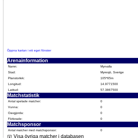
Öppna kartan i ett eget fönster
Arenainformation
Namn:
Myrvalla
Stad:
Myresjö, Sverige
Planstorlek:
105*65m
Longitud:
14.9771500
Latitud:
57.3867500
Matchstatistik
Antal spelade matcher:
0
Vunna:
0
Oavgjorda:
0
Förlorade:
0
Matchsponsor
Antal matcher med matchsponsor:
0
Visa övriga matcher i databasen