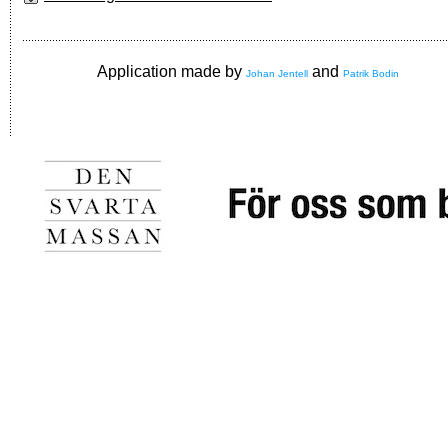
Application made by
and
Johan Jentell
Patrik Bodin