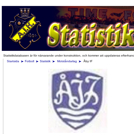
Statistikdatabasen är för närvarande under konstruktion, och kommer att uppdateras efterhan
Startsida
Fotboll
Statistik
Motståndarlag
Åby IF