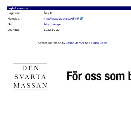
Laginformation
Lagnamn:
Åby IF
Hemsida:
http://www.laget.se/ABYIF
Ort:
Åby
,
Sverige
Grundad:
1922-10-22
Application made by
Johan Jentell
and
Patrik Bodin