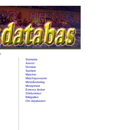
d.
Startsida
Arenor
Domare
Spelare
Matcher
Matchsponsorer
Motståndarlag
Motspelare
Externa länkar
Sökfunktion
Bildgalleri
Om databasen