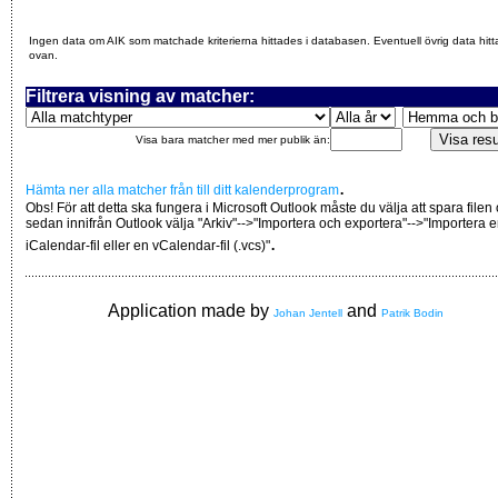
Ingen data om AIK som matchade kriterierna hittades i databasen. Eventuell övrig data hitt
ovan.
Filtrera visning av matcher:
Visa bara matcher med mer publik än:
.
Hämta ner alla matcher från till ditt kalenderprogram
Obs! För att detta ska fungera i Microsoft Outlook måste du välja att spara filen
sedan innifrån Outlook välja "Arkiv"-->"Importera och exportera"-->"Importera 
.
iCalendar-fil eller en vCalendar-fil (.vcs)"
Application made by
and
Johan Jentell
Patrik Bodin