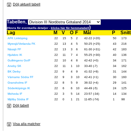
Dölj aktuell tabell
Tabellen,
)
(Hovra för eventuella detaljer -
klicka här för hemmatabell
Lag
M
V
O
F
Mål
P
Snitt
AFK Linköping
22
15
5
2
42-22 (+20)
50
173
Myresjö/Vetlanda FK
22
13
4
5
50-25 (+25)
43
216
Nässjö FF
22
13
3
6
61-30 (+31)
42
183
Hjulsbro IK
22
11
7
4
55-25 (+30)
40
136
Gullringens GoIF
22
10
4
8
42-42 (+0)
34
171
Aneby SK
22
11
1
10
33-40 (-7)
34
162
BK Derby
22
9
4
9
41-32 (+9)
31
144
Värnamo Södra FF
22
9
3
10
42-41 (+1)
30
160
Gransholms IF
22
8
5
9
36-32 (+4)
29
141
Söderköpings IK
22
6
6
10
44-49 (-5)
24
125
Moheda IF
22
3
5
14
23-57 (-34)
14
134
Mjölby Södra IF
22
0
1
21
11-85 (-74)
1
98
Dölj tabell
Visa alla matcher