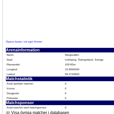
Öppna kartan i ett eget fönster
Arenainformation
Namn:
Skogsvallen
Stad:
Linköping, Östergötland, Sverige
Planstorlek:
105*65m
Longitud:
15.6969300
Latitud:
58.3726800
Matchstatistik
Antal spelade matcher:
0
Vunna:
0
Oavgjorda:
0
Förlorade:
0
Matchsponsor
Antal matcher med matchsponsor:
0
Visa övriga matcher i databasen