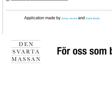
Application made by
and
Johan Jentell
Patrik Bodin