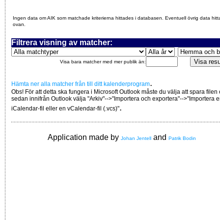
Ingen data om AIK som matchade kriterierna hittades i databasen. Eventuell övrig data hitt
ovan.
Filtrera visning av matcher:
Visa bara matcher med mer publik än:
.
Hämta ner alla matcher från till ditt kalenderprogram
Obs! För att detta ska fungera i Microsoft Outlook måste du välja att spara filen
sedan innifrån Outlook välja "Arkiv"-->"Importera och exportera"-->"Importera 
.
iCalendar-fil eller en vCalendar-fil (.vcs)"
Application made by
and
Johan Jentell
Patrik Bodin