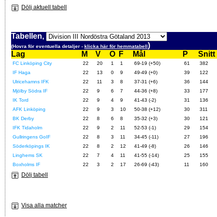
Dölj aktuell tabell
Tabellen,
)
(Hovra för eventuella detaljer -
klicka här för hemmatabell
Lag
M
V
O
F
Mål
P
Snitt
FC Linköping City
22
20
1
1
69-19 (+50)
61
382
IF Haga
22
13
0
9
49-49 (+0)
39
122
Ulricehamns IFK
22
11
3
8
37-31 (+6)
36
144
Mjölby Södra IF
22
9
6
7
44-36 (+8)
33
177
IK Tord
22
9
4
9
41-43 (-2)
31
136
AFK Linköping
22
9
3
10
50-38 (+12)
30
311
BK Derby
22
8
6
8
35-32 (+3)
30
121
IFK Tidaholm
22
9
2
11
52-53 (-1)
29
154
Gullringens GoIF
22
8
3
11
34-45 (-11)
27
196
Söderköpings IK
22
8
2
12
41-49 (-8)
26
146
Linghems SK
22
7
4
11
41-55 (-14)
25
155
Boxholms IF
22
3
2
17
26-69 (-43)
11
160
Dölj tabell
Visa alla matcher