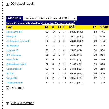
Dölj aktuell tabell
Tabellen,
)
(Hovra för eventuella detaljer -
klicka här för hemmatabell
Lag
M
V
O
F
Mål
P
Snitt
Husqvarna FF
22
17
2
3
68-29 (+39)
53
741
Norrby IF
22
16
4
2
58-23 (+35)
52
450
Jönköpings Södra IF
22
15
4
3
73-34 (+39)
49
1046
IK Sleipner
22
10
4
8
50-45 (+5)
34
265
Myresjö IF
22
10
4
8
45-40 (+5)
34
304
IFK Värnamo
22
10
3
9
35-29 (+6)
33
316
Grimsås IF
22
9
3
10
34-40 (-6)
30
319
Oskarshamns AIK
22
8
5
9
31-40 (-9)
29
310
Sandareds IF
22
6
2
14
34-55 (-21)
20
266
IK Tord
22
5
3
14
26-52 (-26)
18
380
Växjö BK
22
2
6
14
20-55 (-35)
12
197
Tidaholms GIF
22
3
2
17
38-70 (-32)
11
295
Dölj tabell
Visa alla matcher