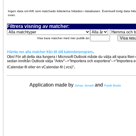
Ingen data om AIK som matchade kriterierna hittades i databasen. Eventuell övrig data hitt
ovan.
Filtrera visning av matcher:
Visa bara matcher med mer publik än:
.
Hämta ner alla matcher från till ditt kalenderprogram
Obs! För att detta ska fungera i Microsoft Outlook måste du välja att spara filen
sedan innifrån Outlook välja "Arkiv"-->"Importera och exportera"-->"Importera 
.
iCalendar-fil eller en vCalendar-fil (.vcs)"
Application made by
and
Johan Jentell
Patrik Bodin