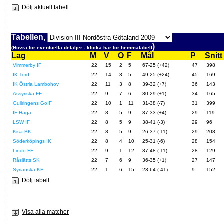
Dölj aktuell tabell
Tabellen,
)
(Hovra för eventuella detaljer -
klicka här för hemmatabell
Lag
M
V
O
F
Mål
P
Snitt
Vimmerby IF
22
15
2
5
67-25 (+42)
47
398
IK Tord
22
14
3
5
49-25 (+24)
45
169
IK Östria Lambohov
22
11
3
8
39-32 (+7)
36
143
Assyriska FF
22
9
7
6
30-29 (+1)
34
165
Gullringens GoIF
22
10
1
11
31-38 (-7)
31
399
IF Haga
22
8
5
9
37-33 (+4)
29
119
LSW IF
22
8
5
9
38-41 (-3)
29
96
Kisa BK
22
8
5
9
26-37 (-11)
29
208
Söderköpings IK
22
8
4
10
25-31 (-6)
28
154
Lindö FF
22
9
1
12
37-48 (-11)
28
129
Råslätts SK
22
7
6
9
36-35 (+1)
27
147
Syrianska KF
22
1
6
15
23-64 (-41)
9
152
Dölj tabell
Visa alla matcher