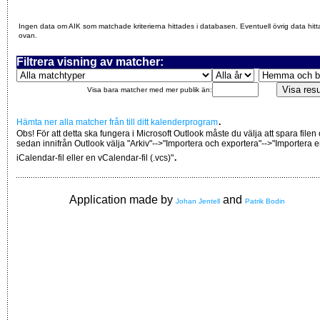
Ingen data om AIK som matchade kriterierna hittades i databasen. Eventuell övrig data hitt
ovan.
Filtrera visning av matcher:
Visa bara matcher med mer publik än:
.
Hämta ner alla matcher från till ditt kalenderprogram
Obs! För att detta ska fungera i Microsoft Outlook måste du välja att spara filen
sedan innifrån Outlook välja "Arkiv"-->"Importera och exportera"-->"Importera 
.
iCalendar-fil eller en vCalendar-fil (.vcs)"
Application made by
and
Johan Jentell
Patrik Bodin