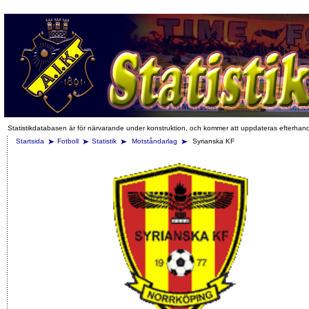
Statistikdatabasen är för närvarande under konstruktion, och kommer att uppdateras efterhan
Startsida
Fotboll
Statistik
Motståndarlag
Syrianska KF