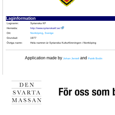
Laginformation
Lagnamn:
Syrianska KF
Hemsida:
http://www.syrianskakf.se/
Ort:
Norrköping
,
Sverige
Grundad:
1977
Övriga namn:
Hela namnet är Syrianska Kulturföreningen i Norrköping
Application made by
and
Johan Jentell
Patrik Bodin