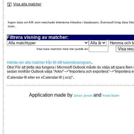
Visa alla matcher
Ingen data om AIK som matchade kriterierna hittades i databasen. Eventuell övrig data hitt
ovan.
Filtrera visning av matcher:
Visa bara matcher med mer publik än:
.
Hämta ner alla matcher från till ditt kalenderprogram
Obs! För att detta ska fungera i Microsoft Outlook måste du välja att spara filen
sedan innifrån Outlook välja "Arkiv"-->"Importera och exportera"-->"Importera 
.
iCalendar-fil eller en vCalendar-fil (.vcs)"
Application made by
and
Johan Jentell
Patrik Bodin