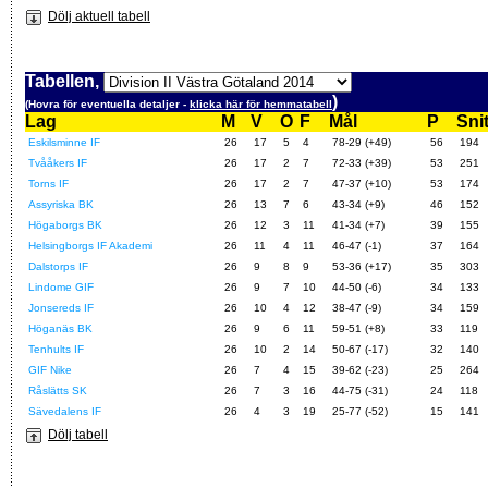
Dölj aktuell tabell
Tabellen,
)
(Hovra för eventuella detaljer -
klicka här för hemmatabell
Lag
M
V
O
F
Mål
P
Snit
Eskilsminne IF
26
17
5
4
78-29 (+49)
56
194
Tvååkers IF
26
17
2
7
72-33 (+39)
53
251
Torns IF
26
17
2
7
47-37 (+10)
53
174
Assyriska BK
26
13
7
6
43-34 (+9)
46
152
Högaborgs BK
26
12
3
11
41-34 (+7)
39
155
Helsingborgs IF Akademi
26
11
4
11
46-47 (-1)
37
164
Dalstorps IF
26
9
8
9
53-36 (+17)
35
303
Lindome GIF
26
9
7
10
44-50 (-6)
34
133
Jonsereds IF
26
10
4
12
38-47 (-9)
34
159
Höganäs BK
26
9
6
11
59-51 (+8)
33
119
Tenhults IF
26
10
2
14
50-67 (-17)
32
140
GIF Nike
26
7
4
15
39-62 (-23)
25
264
Råslätts SK
26
7
3
16
44-75 (-31)
24
118
Sävedalens IF
26
4
3
19
25-77 (-52)
15
141
Dölj tabell