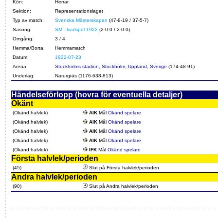
Kön:
Herrar
Sektion:
Representationslaget
Typ av match:
Svenska Mästerskapen
(47-8-19 / 37-5-7)
Säsong:
SM - kvalspel 1922
(2-0-0 / 2-0-0)
Omgång:
3 / 4
Hemma/Borta:
Hemmamatch
Datum:
1922-07-23
Arena:
Stockholms stadion, Stockholm, Uppland, Sverige
(174-48-91)
Underlag:
Naturgräs (1176-638-813)
Händelseförlopp (hovra för eventuella detaljer)
Okänt
(Okänd halvlek)
AIK
Mål
Okänd spelare
(Okänd halvlek)
AIK
Mål
Okänd spelare
(Okänd halvlek)
AIK
Mål
Okänd spelare
(Okänd halvlek)
AIK
Mål
Okänd spelare
(Okänd halvlek)
IFK
Mål
Okänd spelare
Första halvlek/perioden
(45)
Slut på Första halvlek/perioden
Andra halvlek/perioden
(90)
Slut på Andra halvlek/perioden