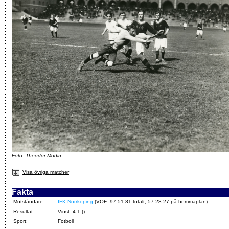
Foto: Theodor Modin
Visa övriga matcher
Fakta
Motståndare
IFK Norrköping
(VOF: 97-51-81 totalt, 57-28-27 på hemmaplan)
Resultat:
Vinst: 4-1 ()
Sport:
Fotboll