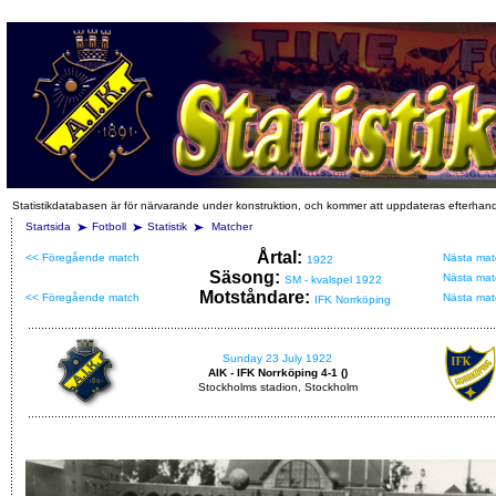
Statistikdatabasen är för närvarande under konstruktion, och kommer att uppdateras efterhan
Startsida
Fotboll
Statistik
Matcher
Årtal:
<< Föregående match
Nästa mat
1922
Säsong:
Nästa mat
SM - kvalspel 1922
Motståndare:
<< Föregående match
Nästa mat
IFK Norrköping
Sunday 23 July 1922
AIK - IFK Norrköping 4-1 ()
Stockholms stadion, Stockholm