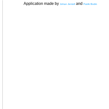
Application made by
and
Johan Jentell
Patrik Bodin