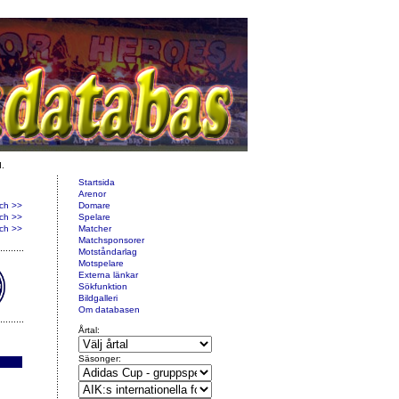
d.
Startsida
Arenor
ch >>
Domare
ch >>
Spelare
ch >>
Matcher
Matchsponsorer
Motståndarlag
Motspelare
Externa länkar
Sökfunktion
Bildgalleri
Om databasen
Årtal:
Säsonger: