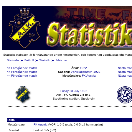
Statistikdatabasen är för närvarande under konstruktion, och kommer att uppdateras efterhan
Startsida
Fotboll
Statistik
Matcher
<< Föregående match
Årtal:
1922
Nästa mat
<< Föregående match
Säsong:
Vänskapsmatch 1922
Nästa mat
<< Föregående match
Motståndare:
FK Austria
Nästa mat
Friday 28 July 1922
AIK - FK Austria 2-5 (0-2)
Stockholms stadion, Stockholm
Fakta
Motståndare
FK Austria
(VOF: 1-0-5 totalt, 0-0-5 på hemmaplan)
Resultat:
Förlust: 2-5 (0-2)