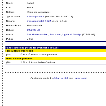
Sport:
Fotboll
Kön:
Herrar
Sektion:
Representationslaget
Typ av match:
Vänskapsmatch
(396-90-186 / 127-33-78)
Säsong:
Vänskapsmatch 1922
(4-1-5 / 4-1-4)
Hemma/Borta:
Hemmamatch
Datum:
1922-07-28
Arena:
Stockholms stadion, Stockholm, Uppland, Sverige
(174-48-91)
Publik:
7 155
Händelseförlopp (hovra för eventuella detaljer)
Första halvlek/perioden
(45)
Slut på Första halvlek/perioden
Andra halvlek/perioden
(90)
Slut på Andra halvlek/perioden
Application made by
Johan Jentell
and
Patrik Bodin