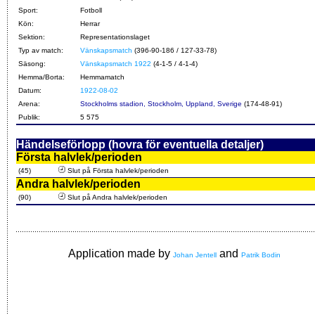
Sport:
Fotboll
Kön:
Herrar
Sektion:
Representationslaget
Typ av match:
Vänskapsmatch
(396-90-186 / 127-33-78)
Säsong:
Vänskapsmatch 1922
(4-1-5 / 4-1-4)
Hemma/Borta:
Hemmamatch
Datum:
1922-08-02
Arena:
Stockholms stadion, Stockholm, Uppland, Sverige
(174-48-91)
Publik:
5 575
Händelseförlopp (hovra för eventuella detaljer)
Första halvlek/perioden
(45)
Slut på Första halvlek/perioden
Andra halvlek/perioden
(90)
Slut på Andra halvlek/perioden
Application made by
and
Johan Jentell
Patrik Bodin