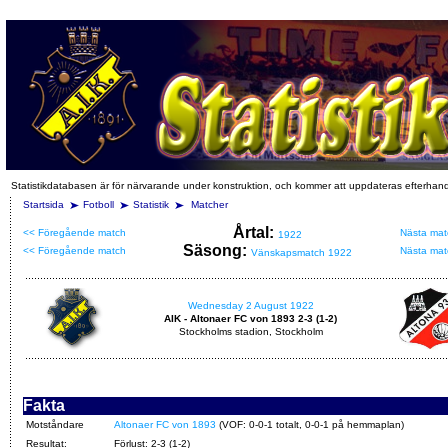
Statistikdatabasen är för närvarande under konstruktion, och kommer att uppdateras efterhan
Startsida
Fotboll
Statistik
Matcher
Årtal:
<< Föregående match
Nästa mat
1922
Säsong:
<< Föregående match
Nästa mat
Vänskapsmatch 1922
Wednesday 2 August 1922
AIK - Altonaer FC von 1893 2-3 (1-2)
Stockholms stadion, Stockholm
Fakta
Motståndare
Altonaer FC von 1893
(VOF: 0-0-1 totalt, 0-0-1 på hemmaplan)
Resultat:
Förlust: 2-3 (1-2)