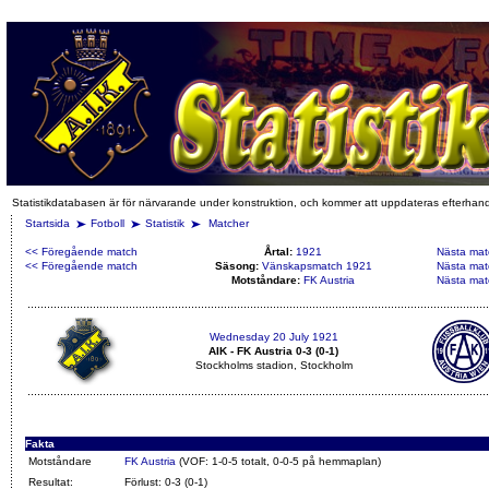
Statistikdatabasen är för närvarande under konstruktion, och kommer att uppdateras efterhan
Startsida
Fotboll
Statistik
Matcher
<< Föregående match
Årtal:
1921
Nästa mat
<< Föregående match
Säsong:
Vänskapsmatch 1921
Nästa mat
Motståndare:
FK Austria
Nästa mat
Wednesday 20 July 1921
AIK - FK Austria 0-3 (0-1)
Stockholms stadion, Stockholm
Fakta
Motståndare
FK Austria
(VOF: 1-0-5 totalt, 0-0-5 på hemmaplan)
Resultat:
Förlust: 0-3 (0-1)