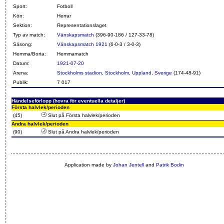
Sport:
Fotboll
Kön:
Herrar
Sektion:
Representationslaget
Typ av match:
Vänskapsmatch
(396-90-186 / 127-33-78)
Säsong:
Vänskapsmatch 1921
(6-0-3 / 3-0-3)
Hemma/Borta:
Hemmamatch
Datum:
1921-07-20
Arena:
Stockholms stadion, Stockholm, Uppland, Sverige
(174-48-91)
Publik:
7 017
Händelseförlopp (hovra för eventuella detaljer)
Första halvlek/perioden
(45)
Slut på Första halvlek/perioden
Andra halvlek/perioden
(90)
Slut på Andra halvlek/perioden
Application made by
Johan Jentell
and
Patrik Bodin