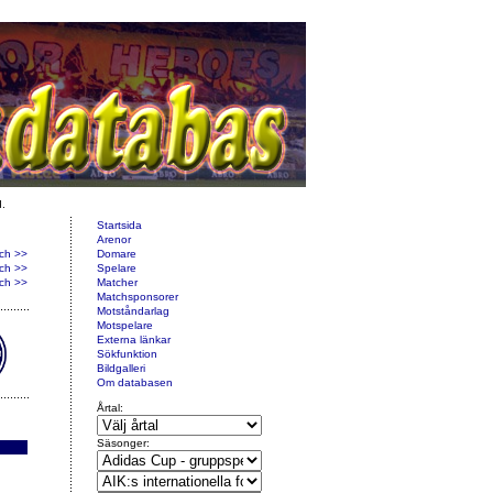
d.
Startsida
Arenor
ch >>
Domare
ch >>
Spelare
ch >>
Matcher
Matchsponsorer
Motståndarlag
Motspelare
Externa länkar
Sökfunktion
Bildgalleri
Om databasen
Årtal:
Säsonger: