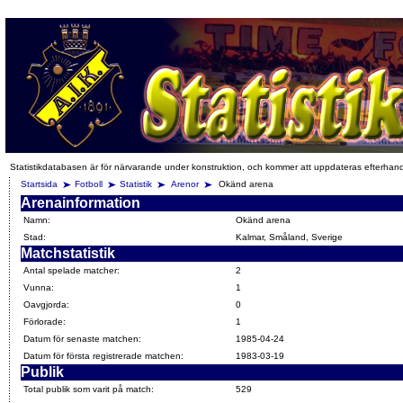
Statistikdatabasen är för närvarande under konstruktion, och kommer att uppdateras efterhan
Startsida
Fotboll
Statistik
Arenor
Okänd arena
Arenainformation
Namn:
Okänd arena
Stad:
Kalmar, Småland, Sverige
Matchstatistik
Antal spelade matcher:
2
Vunna:
1
Oavgjorda:
0
Förlorade:
1
Datum för senaste matchen:
1985-04-24
Datum för första registrerade matchen:
1983-03-19
Publik
Total publik som varit på match:
529