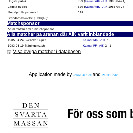
Högsta publik:
529 (
Kalmar AIK - AIK
1985-04-24)
Lägsta publik:
529 (
Kalmar AIK - AIK
1985-04-24)
Medelpublik per match:
529
Standardavvikelse publik(+/-):
0
Matchsponsor
Antal matcher med matchsponsor:
0
Alla matcher på arenan där AIK varit inblandade
1985-04-24 Svenska Cupen
Kalmar AIK - AIK
7 - 8
1983-03-19 Träningsmatch
Kalmar FF - AIK
2 - 1
Visa övriga matcher i databasen
Application made by
and
Johan Jentell
Patrik Bodin