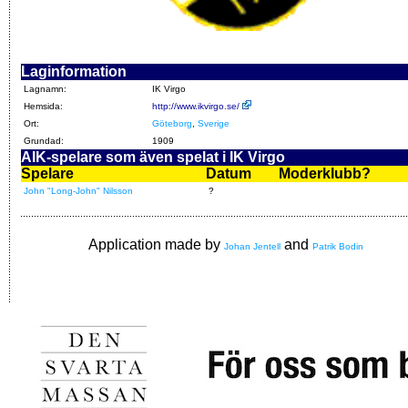
Laginformation
Lagnamn:
IK Virgo
Hemsida:
http://www.ikvirgo.se/
Ort:
Göteborg
,
Sverige
Grundad:
1909
AIK-spelare som även spelat i IK Virgo
Spelare
Datum
Moderklubb?
John "Long-John" Nilsson
?
Application made by
and
Johan Jentell
Patrik Bodin