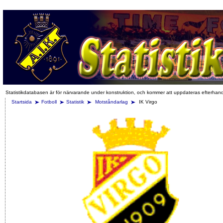
Statistikdatabasen är för närvarande under konstruktion, och kommer att uppdateras efterhan
Startsida
Fotboll
Statistik
Motståndarlag
IK Virgo