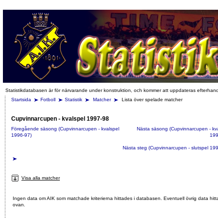
Statistikdatabasen är för närvarande under konstruktion, och kommer att uppdateras efterhan
Startsida
Fotboll
Statistik
Matcher
Lista över spelade matcher
Cupvinnarcupen - kvalspel 1997-98
Föregående säsong (Cupvinnarcupen - kvalspel
Nästa säsong (Cupvinnarcupen - kv
1996-97)
199
Nästa steg (Cupvinnarcupen - slutspel 19
Visa alla matcher
Ingen data om AIK som matchade kriterierna hittades i databasen. Eventuell övrig data hitt
ovan.