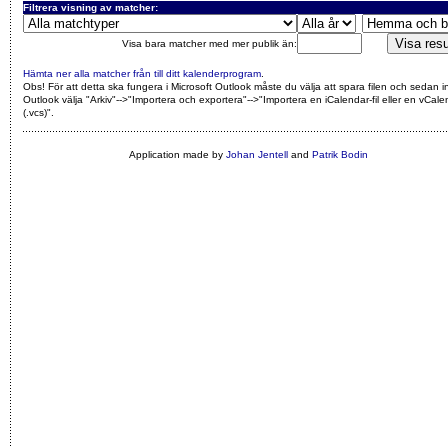
Filtrera visning av matcher:
Visa bara matcher med mer publik än:
Hämta ner alla matcher från till ditt kalenderprogram
.
Obs! För att detta ska fungera i Microsoft Outlook måste du välja att spara filen och sedan i
Outlook välja "Arkiv"-->"Importera och exportera"-->"Importera en iCalendar-fil eller en vCalen
(.vcs)"
.
Application made by
Johan Jentell
and
Patrik Bodin