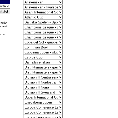
nnifrån
dar-fil