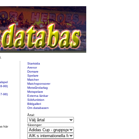
d.
Startsida
Arenor
Domare
Spelare
Matcher
alspel
Matchsponsorer
8-99)
Motståndarlag
Motspelare
97-98)
Externa länkar
Sökfunktion
Bildgalleri
Om databasen
Årtal:
Säsonger:
as här