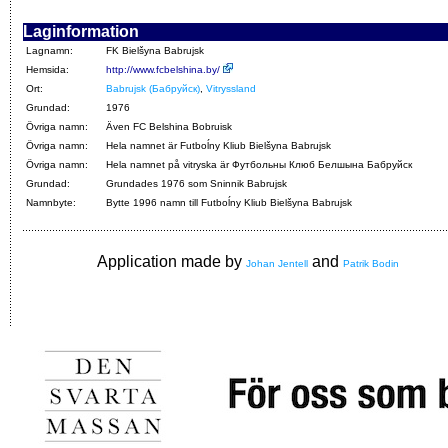
Laginformation
Lagnamn:
FK Bielšyna Babrujsk
Hemsida:
http://www.fcbelshina.by/
Ort:
Babrujsk (Бабруйск)
,
Vitryssland
Grundad:
1976
Övriga namn:
Även FC Belshina Bobruisk
Övriga namn:
Hela namnet är Futboĺny Kliub Bielšyna Babrujsk
Övriga namn:
Hela namnet på vitryska är Футбольны Клюб Белшына Бабруйск
Grundad:
Grundades 1976 som Sninnik Babrujsk
Namnbyte:
Bytte 1996 namn till Futboĺny Kliub Bielšyna Babrujsk
Application made by
and
Johan Jentell
Patrik Bodin