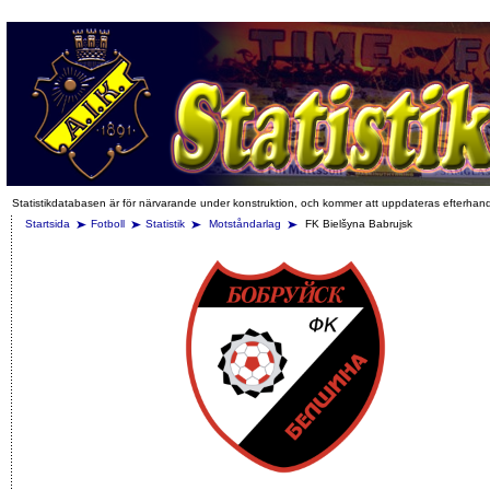
Statistikdatabasen är för närvarande under konstruktion, och kommer att uppdateras efterhan
Startsida
Fotboll
Statistik
Motståndarlag
FK Bielšyna Babrujsk