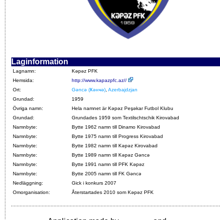
Laginformation
Lagnamn:
Kəpəz PFK
Hemsida:
http://www.kapazpfc.az//
Ort:
Gəncə (Ҝәнҹә)
,
Azerbajdzjan
Grundad:
1959
Övriga namn:
Hela namnet är Kəpəz Peşəkar Futbol Klubu
Grundad:
Grundades 1959 som Textilschtschik Kirovabad
Namnbyte:
Bytte 1962 namn till Dinamo Kirovabad
Namnbyte:
Bytte 1975 namn till Progress Kirovabad
Namnbyte:
Bytte 1982 namn till Kəpəz Kirovabad
Namnbyte:
Bytte 1989 namn till Kəpəz Gəncə
Namnbyte:
Bytte 1991 namn till PFK Kəpəz
Namnbyte:
Bytte 2005 namn till FK Gəncə
Nedläggning:
Gick i konkurs 2007
Omorganisation:
Återstartades 2010 som Kəpəz PFK