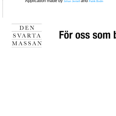
Application made by
and
Johan Jentell
Patrik Bodin