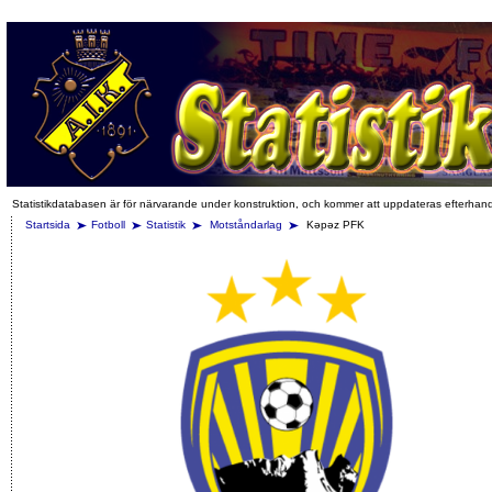
Statistikdatabasen är för närvarande under konstruktion, och kommer att uppdateras efterhan
Startsida
Fotboll
Statistik
Motståndarlag
Kəpəz PFK