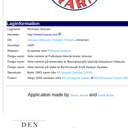
Laginformation
Lagnamn:
FA Ararat Jerevan
Hemsida:
http://www.fcararat.am/
Ort:
Jerevan (Երևան, Yerevan, Erevan)
, Armenien
Grundad:
1935
Relation:
Ej samma som
FA Ararat-Armenia
Övriga namn:
Hela namnet är Futbolayin Akumb Ararat Jerevan
Övriga namn:
Hela namnet på armeniska är Ֆուտբոլային Ակումբ Արարատ Երեւան
Övriga namn:
Hela namnet på ryska är Футбольный Клуб Арарат Ереван
Namnbyte:
Bytte 1963 namn från
FA Spartak Jerevan (1935)
Fusion:
Slogs 2004 samman med
FA Lernagorts Kapan
till
FA Gandzasar Kapan N
Application made by
and
Johan Jentell
Patrik Bodin