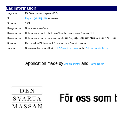
Laginformation
Lagnamn:
FA Gandzasar Kapan NGO
Ort:
Kapan (Կապան)
, Armenien
Grundad:
1935
Övriga namn:
Smeknamn är Arjér
Övriga namn:
Hela namnet är Futbolayin Akumb Gandzasar Kapan NGO
Övriga namn:
Hela namnet på armeniska är Ֆուտբոլային Ակումբ Գանձասար Կապա
Grundad:
Grundades 2004 som FA Lernagorts-Ararat Kapan
Fusion:
Sammanslagning 2004 av
FA Ararat Jerevan
och
FA Lernagorts Kapan
Application made by
and
Johan Jentell
Patrik Bodin