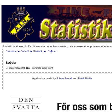
Statistikdatabasen är för närvarande under konstruktion, och kommer att uppdateras efterhan
Startsida
Fotboll
Statistik
St�der
St�der
Ej implementerat �n - kommer inom kort!
Application made by
Johan Jentell
and
Patrik Bodin