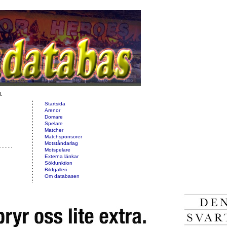
d.
Startsida
Arenor
Domare
Spelare
Matcher
Matchsponsorer
Motståndarlag
Motspelare
Externa länkar
Sökfunktion
Bildgalleri
Om databasen