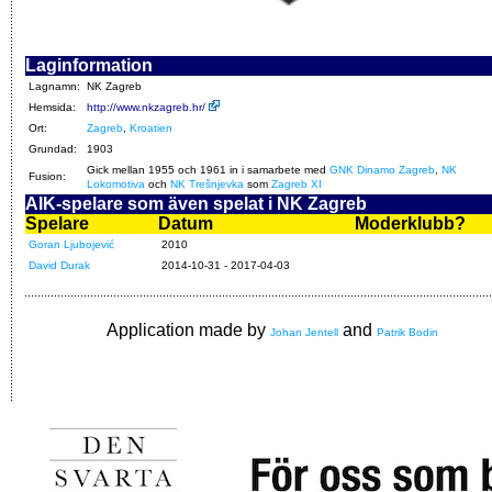
Laginformation
Lagnamn:
NK Zagreb
Hemsida:
http://www.nkzagreb.hr/
Ort:
Zagreb
,
Kroatien
Grundad:
1903
Gick mellan 1955 och 1961 in i samarbete med
GNK Dinamo Zagreb
,
NK
Fusion:
Lokomotiva
och
NK Trešnjevka
som
Zagreb XI
AIK-spelare som även spelat i NK Zagreb
Spelare
Datum
Moderklubb?
Goran Ljubojević
2010
David Durak
2014-10-31 - 2017-04-03
Application made by
and
Johan Jentell
Patrik Bodin