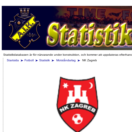
Statistikdatabasen är för närvarande under konstruktion, och kommer att uppdateras efterhan
Startsida
Fotboll
Statistik
Motståndarlag
NK Zagreb