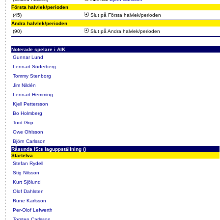
Första halvlek/perioden
(45)
Slut på Första halvlek/perioden
Andra halvlek/perioden
(90)
Slut på Andra halvlek/perioden
Noterade spelare i AIK
Gunnar Lund
Lennart Söderberg
Tommy Stenborg
Jim Nildén
Lennart Hemming
Kjell Pettersson
Bo Holmberg
Tord Grip
Owe Ohlsson
Björn Carlsson
Råsunda IS:s laguppställning ()
Startelva
Stefan Rydell
Stig Nilsson
Kurt Sjölund
Olof Dahlsten
Rune Karlsson
Per-Olof Lefwerth
Torsten Carlsson