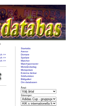
d.
Startsida
Arenor
ch >>
Domare
ch >>
Spelare
ch >>
Matcher
Matchsponsorer
Motståndarlag
Motspelare
Externa länkar
Sökfunktion
Bildgalleri
Om databasen
Årtal:
Säsonger: