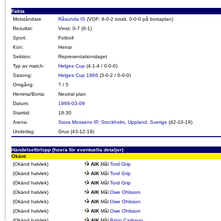
Fakta
Motståndare
Råsunda IS
(VOF: 6-0-2 totalt, 0-0-0 på bortaplan)
Resultat:
Vinst: 0-7 (0-1)
Sport:
Fotboll
Kön:
Herrar
Sektion:
Representationslaget
Typ av match:
Helges Cup
(4-1-4 / 0-0-0)
Säsong:
Helges Cup 1966
(3-0-2 / 0-0-0)
Omgång:
? / 5
Hemma/Borta:
Neutral plan
Datum:
1966-03-09
Starttid:
18:30
Arena:
Stora Mossens IP, Stockholm, Uppland, Sverige
(42-10-19)
Underlag:
Grus (43-12-19)
Händelseförlopp (hovra för eventuella detaljer)
Okänt
(Okänd halvlek)
AIK
Mål
Tord Grip
(Okänd halvlek)
AIK
Mål
Tord Grip
(Okänd halvlek)
AIK
Mål
Tord Grip
(Okänd halvlek)
AIK
Mål
Owe Ohlsson
(Okänd halvlek)
AIK
Mål
Owe Ohlsson
(Okänd halvlek)
AIK
Mål
Owe Ohlsson
(Okänd halvlek)
AIK
Mål
Björn Carlsson