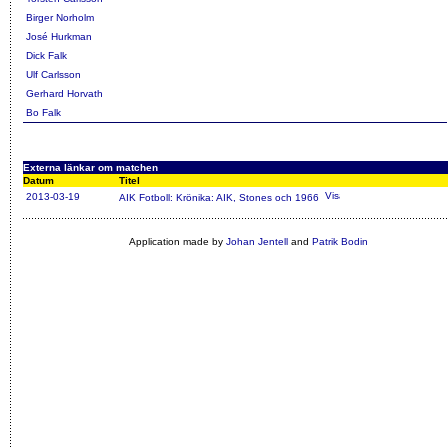
Birger Norholm
José Hurkman
Dick Falk
Ulf Carlsson
Gerhard Horvath
Bo Falk
Externa länkar om matchen
Datum
Titel
2013-03-19
AIK Fotboll: Krönika: AIK, Stones och 1966
Application made by
Johan Jentell
and
Patrik Bodin