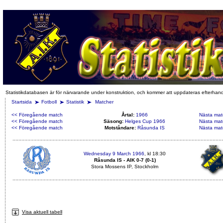
Statistikdatabasen är för närvarande under konstruktion, och kommer att uppdateras efterhan
Startsida
Fotboll
Statistik
Matcher
<< Föregående match
Årtal:
1966
Nästa mat
<< Föregående match
Säsong:
Helges Cup 1966
Nästa mat
<< Föregående match
Motståndare:
Råsunda IS
Nästa mat
Wednesday 9 March 1966
, kl 18:30
Råsunda IS - AIK 0-7 (0-1)
Stora Mossens IP, Stockholm
Visa aktuell tabell