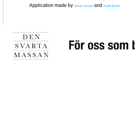
Application made by
and
Johan Jentell
Patrik Bodin