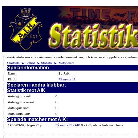
Statistikdatabasen är för närvarande under konstruktion, och kommer att uppdateras efterhan
Startsida
Fotboll
Statistik
Motspelare
Spelarinformation
Namn:
Bo Falk
Klubb:
Råsunda IS
Spelaren i andra klubbar:
Statistik mot AIK
Antal gjorda mål:
0
Antal gjorda assist:
0
Antal gula kort:
0
Antal röda kort:
0
Spelade matcher mot AIK:
1966-03-09 Helges Cup
Råsunda IS - AIK
0 - 7 (Spelade hela matchen)