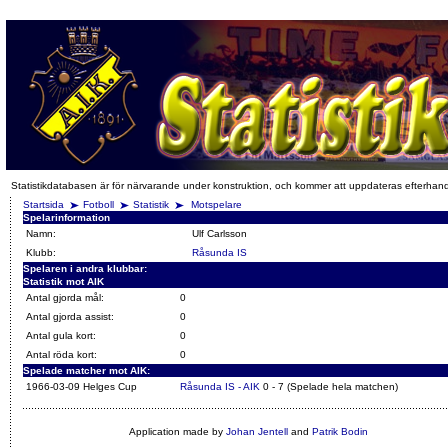
Statistikdatabasen är för närvarande under konstruktion, och kommer att uppdateras efterhan
Startsida
Fotboll
Statistik
Motspelare
Spelarinformation
Namn:
Ulf Carlsson
Klubb:
Råsunda IS
Spelaren i andra klubbar:
Statistik mot AIK
Antal gjorda mål:
0
Antal gjorda assist:
0
Antal gula kort:
0
Antal röda kort:
0
Spelade matcher mot AIK:
1966-03-09 Helges Cup
Råsunda IS - AIK
0 - 7 (Spelade hela matchen)
Application made by
Johan Jentell
and
Patrik Bodin