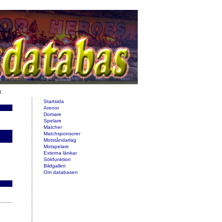
d.
Startsida
Arenor
Domare
Spelare
Matcher
Matchsponsorer
Motståndarlag
Motspelare
Externa länkar
Sökfunktion
Bildgalleri
Om databasen