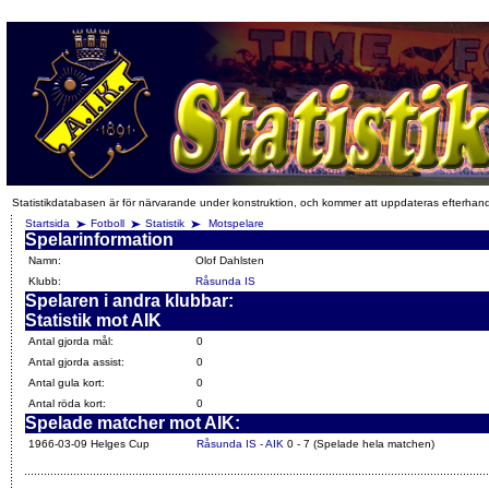
Statistikdatabasen är för närvarande under konstruktion, och kommer att uppdateras efterhan
Startsida
Fotboll
Statistik
Motspelare
Spelarinformation
Namn:
Olof Dahlsten
Klubb:
Råsunda IS
Spelaren i andra klubbar:
Statistik mot AIK
Antal gjorda mål:
0
Antal gjorda assist:
0
Antal gula kort:
0
Antal röda kort:
0
Spelade matcher mot AIK:
1966-03-09 Helges Cup
Råsunda IS - AIK
0 - 7 (Spelade hela matchen)