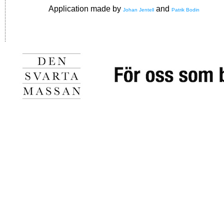
Application made by
and
Johan Jentell
Patrik Bodin