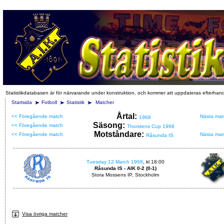
Statistikdatabasen är för närvarande under konstruktion, och kommer att uppdateras efterhan
Startsida
Fotboll
Statistik
Matcher
Årtal:
<< Föregående match
Nästa mat
1968
Säsong:
<< Föregående match
Thorstens Cup 1968
Motståndare:
<< Föregående match
Nästa mat
Råsunda IS
Tuesday 12 March 1968
, kl 18:00
Råsunda IS - AIK 0-2 (0-1)
Stora Mossens IP, Stockholm
Visa övriga matcher