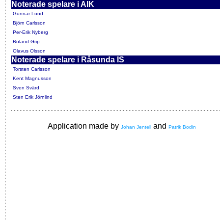
Noterade spelare i AIK
Gunnar Lund
Björn Carlsson
Per-Erik Nyberg
Roland Grip
Olavus Olsson
Noterade spelare i Råsunda IS
Torsten Carlsson
Kent Magnusson
Sven Svärd
Sten Erik Jörnlind
Application made by
and
Johan Jentell
Patrik Bodin