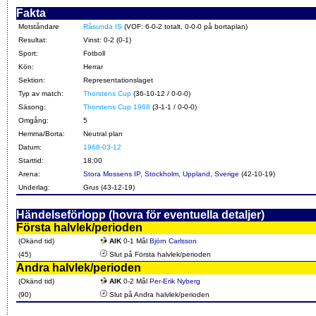
Fakta
Motståndare
Råsunda IS
(VOF: 6-0-2 totalt, 0-0-0 på bortaplan)
Resultat:
Vinst: 0-2 (0-1)
Sport:
Fotboll
Kön:
Herrar
Sektion:
Representationslaget
Typ av match:
Thorstens Cup
(36-10-12 / 0-0-0)
Säsong:
Thorstens Cup 1968
(3-1-1 / 0-0-0)
Omgång:
5
Hemma/Borta:
Neutral plan
Datum:
1968-03-12
Starttid:
18:00
Arena:
Stora Mossens IP, Stockholm, Uppland, Sverige
(42-10-19)
Underlag:
Grus (43-12-19)
Händelseförlopp (hovra för eventuella detaljer)
Första halvlek/perioden
(Okänd tid)
AIK
0-1 Mål
Björn Carlsson
(45)
Slut på Första halvlek/perioden
Andra halvlek/perioden
(Okänd tid)
AIK
0-2 Mål
Per-Erik Nyberg
(90)
Slut på Andra halvlek/perioden