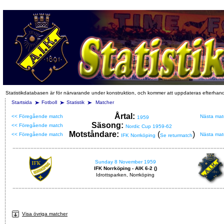
Statistikdatabasen är för närvarande under konstruktion, och kommer att uppdateras efterhan
Startsida
Fotboll
Statistik
Matcher
Årtal:
<< Föregående match
Nästa mat
1959
Säsong:
<< Föregående match
Nordic Cup 1959-62
Motståndare:
(
)
<< Föregående match
Nästa mat
IFK Norrköping
Se returmatch
Sunday 8 November 1959
IFK Norrköping - AIK 6-2 ()
Idrottsparken, Norrköping
Visa övriga matcher