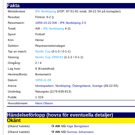
Fakta
Motståndare
IFK Norrköping
(VOF: 97-51-81 totalt, 36-21-54 på bortaplan)
Resultat:
Förlust: 6-2 ()
Returmatch:
1959-10-22 AIK - IFK Norrköping 2-5
Totalt:
AIK -
IFK Norrköping
4-11
Sport:
Fotboll
Kön:
Herrar
Sektion:
Representationslaget
Typ av match:
Nordic Cup
(3-1-3 / 0-1-1)
Säsong:
Nordic Cup 1959-62
(1-1-2 / 0-1-1)
Omgång:
2 / 4
Lag kvar:
8 (Kvartsfinal)
Hemma/Borta:
Bortamatch
Datum:
1959-11-08
Arena:
Idrottsparken, Norrköping, Östergötland, Sverige
(38-22-55)
Underlag:
Naturgräs (1176-638-813)
Publik:
1 319
Huvuddomare:
Hans Olsson
Händelseförlopp (hovra för eventuella detaljer)
Okänt
(Okänd halvlek)
AIK
Mål
Inge Bengtsson
(Okänd halvlek)
AIK
Mål
Gunnar Johansson