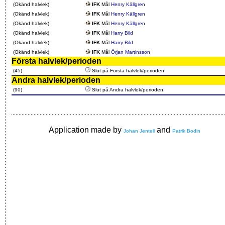
(Okänd halvlek)
IFK
Mål
Henry Källgren
(Okänd halvlek)
IFK
Mål
Henry Källgren
(Okänd halvlek)
IFK
Mål
Henry Källgren
(Okänd halvlek)
IFK
Mål
Harry Bild
(Okänd halvlek)
IFK
Mål
Harry Bild
(Okänd halvlek)
IFK
Mål
Örjan Martinsson
Första halvlek/perioden
(45)
Slut på Första halvlek/perioden
Andra halvlek/perioden
(90)
Slut på Andra halvlek/perioden
Application made by
and
Johan Jentell
Patrik Bodin