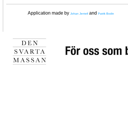
Application made by
and
Johan Jentell
Patrik Bodin