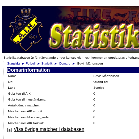
Statistikdatabasen är för närvarande under konstruktion, och kommer att uppdateras efterhan
Startsida
Fotboll
Statistik
Domare
Edvin Mårtensson
Domarinformation
Namn:
Edvin Mårtensson
Ort:
Okänd ort
Land:
Sverige
Gula kort till AIK:
0
Gula kort till motståndarna:
0
Antal dömda matcher:
0
Matcher som AIK vunnit:
0
Matcher som blivit oavgjorda:
0
Matcher som AIK förlorat:
0
Visa övriga matcher i databasen