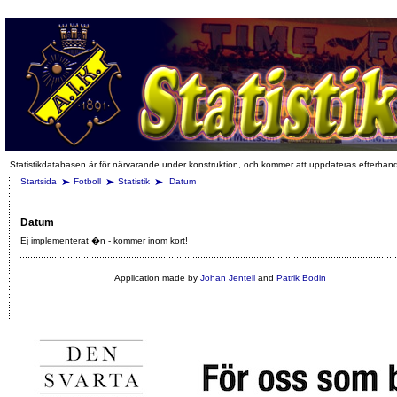
Statistikdatabasen är för närvarande under konstruktion, och kommer att uppdateras efterhan
Startsida
Fotboll
Statistik
Datum
Datum
Ej implementerat �n - kommer inom kort!
Application made by
Johan Jentell
and
Patrik Bodin