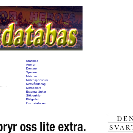
d.
Startsida
Arenor
Domare
Spelare
Matcher
Matchsponsorer
Motståndarlag
Motspelare
Externa länkar
Sökfunktion
Bildgalleri
Om databasen