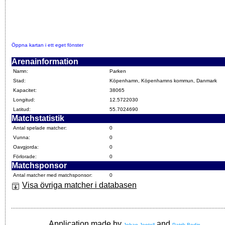
Öppna kartan i ett eget fönster
Arenainformation
Namn:
Parken
Stad:
Köpenhamn, Köpenhamns kommun, Danmark
Kapacitet:
38065
Longitud:
12.5722030
Latitud:
55.7024690
Matchstatistik
Antal spelade matcher:
0
Vunna:
0
Oavgjorda:
0
Förlorade:
0
Matchsponsor
Antal matcher med matchsponsor:
0
Visa övriga matcher i databasen
Application made by
and
Johan Jentell
Patrik Bodin