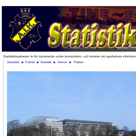
Statistikdatabasen är för närvarande under konstruktion, och kommer att uppdateras efterhan
Startsida
Fotboll
Statistik
Arenor
Parken