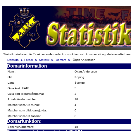
Statistikdatabasen är för närvarande under konstruktion, och kommer att uppdateras efterhan
Startsida
Fotboll
Statistik
Domare
Örjan Andersson
Domarinformation
Namn:
Örjan Andersson
Ort:
Köping
Land:
Sverige
Gula kort till AIK:
5
Gula kort till motståndarna:
2
Antal dömda matcher:
18
Matcher som AIK vunnit:
4
Matcher som blivit oavgjorda:
6
Matcher som AIK förlorat:
8
Domarfunktion:
Som huvuddomare:
18