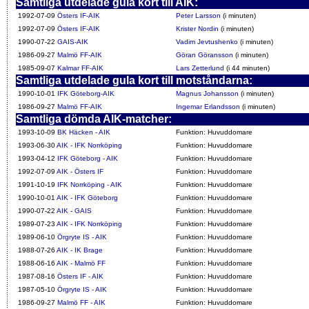
Samtliga utdelade gula kort till AIK:
1992-07-09
Östers IF-AIK
Peter Larsson
(i minuten)
1992-07-09
Östers IF-AIK
Krister Nordin
(i minuten)
1990-07-22
GAIS-AIK
Vadim Jevtushenko
(i minuten)
1986-09-27
Malmö FF-AIK
Göran Göransson
(i minuten)
1985-09-07
Kalmar FF-AIK
Lars Zetterlund
(i 44 minuten)
Samtliga utdelade gula kort till motståndarna:
1990-10-01
IFK Göteborg-AIK
Magnus Johansson
(i minuten)
1986-09-27
Malmö FF-AIK
Ingemar Erlandsson
(i minuten)
Samtliga dömda AIK-matcher:
1993-10-09
BK Häcken - AIK
Funktion: Huvuddomare
1993-06-30
AIK - IFK Norrköping
Funktion: Huvuddomare
1993-04-12
IFK Göteborg - AIK
Funktion: Huvuddomare
1992-07-09
AIK - Östers IF
Funktion: Huvuddomare
1991-10-19
IFK Norrköping - AIK
Funktion: Huvuddomare
1990-10-01
AIK - IFK Göteborg
Funktion: Huvuddomare
1990-07-22
AIK - GAIS
Funktion: Huvuddomare
1989-07-23
AIK - IFK Norrköping
Funktion: Huvuddomare
1989-06-10
Örgryte IS - AIK
Funktion: Huvuddomare
1988-07-26
AIK - IK Brage
Funktion: Huvuddomare
1988-06-16
AIK - Malmö FF
Funktion: Huvuddomare
1987-08-16
Östers IF - AIK
Funktion: Huvuddomare
1987-05-10
Örgryte IS - AIK
Funktion: Huvuddomare
1986-09-27
Malmö FF - AIK
Funktion: Huvuddomare