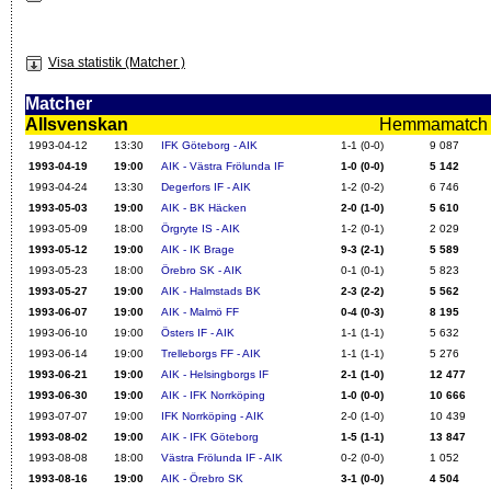
Visa statistik (Matcher )
Matcher
Allsvenskan
Hemmamatch i f
1993-04-12
13:30
IFK Göteborg - AIK
1-1 (0-0)
9 087
1993-04-19
19:00
AIK - Västra Frölunda IF
1-0 (0-0)
5 142
1993-04-24
13:30
Degerfors IF - AIK
1-2 (0-2)
6 746
1993-05-03
19:00
AIK - BK Häcken
2-0 (1-0)
5 610
1993-05-09
18:00
Örgryte IS - AIK
1-2 (0-1)
2 029
1993-05-12
19:00
AIK - IK Brage
9-3 (2-1)
5 589
1993-05-23
18:00
Örebro SK - AIK
0-1 (0-1)
5 823
1993-05-27
19:00
AIK - Halmstads BK
2-3 (2-2)
5 562
1993-06-07
19:00
AIK - Malmö FF
0-4 (0-3)
8 195
1993-06-10
19:00
Östers IF - AIK
1-1 (1-1)
5 632
1993-06-14
19:00
Trelleborgs FF - AIK
1-1 (1-1)
5 276
1993-06-21
19:00
AIK - Helsingborgs IF
2-1 (1-0)
12 477
1993-06-30
19:00
AIK - IFK Norrköping
1-0 (0-0)
10 666
1993-07-07
19:00
IFK Norrköping - AIK
2-0 (1-0)
10 439
1993-08-02
19:00
AIK - IFK Göteborg
1-5 (1-1)
13 847
1993-08-08
18:00
Västra Frölunda IF - AIK
0-2 (0-0)
1 052
1993-08-16
19:00
AIK - Örebro SK
3-1 (0-0)
4 504