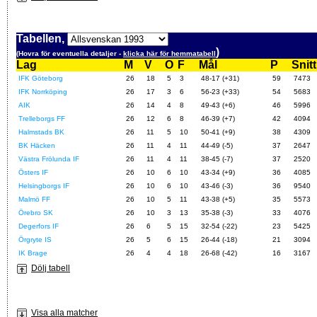
Tabellen,
)
(Hovra för eventuella detaljer -
klicka här för hemmatabell
Lag
M
V
O
F
Mål
P
Snitt
IFK Göteborg
26
18
5
3
48-17 (+31)
59
7473
IFK Norrköping
26
17
3
6
56-23 (+33)
54
5683
AIK
26
14
4
8
49-43 (+6)
46
5996
Trelleborgs FF
26
12
6
8
46-39 (+7)
42
4094
Halmstads BK
26
11
5
10
50-41 (+9)
38
4309
BK Häcken
26
11
4
11
44-49 (-5)
37
2647
Västra Frölunda IF
26
11
4
11
38-45 (-7)
37
2520
Östers IF
26
10
6
10
43-34 (+9)
36
4085
Helsingborgs IF
26
10
6
10
43-46 (-3)
36
9540
Malmö FF
26
10
5
11
43-38 (+5)
35
5573
Örebro SK
26
10
3
13
35-38 (-3)
33
4076
Degerfors IF
26
6
5
15
32-54 (-22)
23
5425
Örgryte IS
26
5
6
15
26-44 (-18)
21
3094
IK Brage
26
4
4
18
26-68 (-42)
16
3167
Dölj tabell
Visa alla matcher