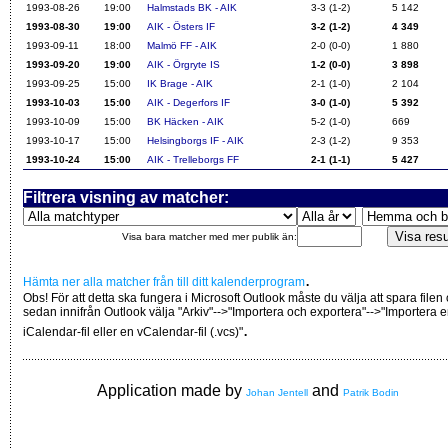
1993-08-26
19:00
Halmstads BK - AIK
3-3 (1-2)
5 142
1993-08-30
19:00
AIK - Östers IF
3-2 (1-2)
4 349
1993-09-11
18:00
Malmö FF - AIK
2-0 (0-0)
1 880
1993-09-20
19:00
AIK - Örgryte IS
1-2 (0-0)
3 898
1993-09-25
15:00
IK Brage - AIK
2-1 (1-0)
2 104
1993-10-03
15:00
AIK - Degerfors IF
3-0 (1-0)
5 392
1993-10-09
15:00
BK Häcken - AIK
5-2 (1-0)
669
1993-10-17
15:00
Helsingborgs IF - AIK
2-3 (1-2)
9 353
1993-10-24
15:00
AIK - Trelleborgs FF
2-1 (1-1)
5 427
Filtrera visning av matcher:
Visa bara matcher med mer publik än:
.
Hämta ner alla matcher från till ditt kalenderprogram
Obs! För att detta ska fungera i Microsoft Outlook måste du välja att spara filen
sedan innifrån Outlook välja "Arkiv"-->"Importera och exportera"-->"Importera 
.
iCalendar-fil eller en vCalendar-fil (.vcs)"
Application made by
and
Johan Jentell
Patrik Bodin