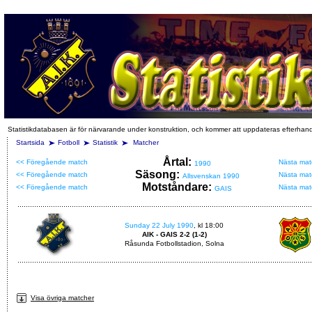
Statistikdatabasen är för närvarande under konstruktion, och kommer att uppdateras efterhan
Startsida
Fotboll
Statistik
Matcher
Årtal:
<< Föregående match
Nästa mat
1990
Säsong:
<< Föregående match
Nästa mat
Allsvenskan 1990
Motståndare:
<< Föregående match
Nästa mat
GAIS
Sunday 22 July 1990
, kl 18:00
AIK - GAIS 2-2 (1-2)
Råsunda Fotbollstadion, Solna
Visa övriga matcher