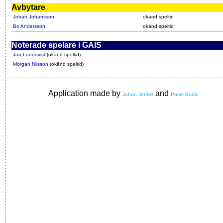
Avbytare
Johan Johansson
okänd speltid
Bo Andersson
okänd speltid
Noterade spelare i GAIS
Jan Lundqvist
(okänd speltid)
Morgan Nilsson
(okänd speltid)
Application made by
and
Johan Jentell
Patrik Bodin