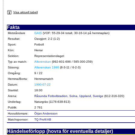
Visa aktuell tabell
Fakta
Motståndare
GAIS
(VOF: 55-29-34 totalt, 30-16-14 på hemmaplan)
Resultat:
Oavgjort: 2-2 (1-2)
Sport:
Fotboll
Kön:
Herrar
Sektion:
Representationslaget
Typ av match:
Allsvenskan
(992-601-696 / 585-300-259)
Säsong:
Allsvenskan 1990
(8-3-11 / 6-2-3)
Omgång:
9 / 22
Hemma/Borta:
Hemmamatch
Datum:
1990-07-22
Starttid:
18:00
Arena:
Råsunda Fotbollstadion, Solna, Uppland, Sverige
(612-316-320)
Underlag:
Naturgräs (1176-638-813)
Publik:
2 761
Huvuddomare:
Örjan Andersson
Matchsponsor:
TQ Profil AB
Händelseförlopp (hovra för eventuella detaljer)