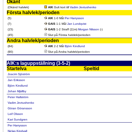
Okänt
(Okänd halvlek)
AIK
Gult kort till
Vadim Jevtushenko
Första halvlek/perioden
(5)
AIK
1-0 Mål
Per Harrysson
(7)
GAIS
1-1 Mål
Jan Lundqvist
(15)
GAIS
1-2 Straff (11m)
Morgan Nilsson
(-)
(45)
Slut på Första halvlek/perioden
Andra halvlek/perioden
(84)
AIK
2-2 Mål
Björn Kindlund
(90)
Slut på Andra halvlek/perioden
AIK:s laguppställning (3-5-2)
Startelva
Speltid
Joacim Sjöström
Jan Eriksson
Björn Kindlund
Johan Mjällby
Peter Hallström
Vadim Jevtushenko
Göran Göransson
Leif Olsson
Kari Sundgren
Per Harrysson
Niclas Kindvall