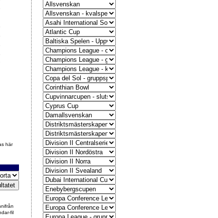
3
5
5
8
6
7
as här
nnifrån
dar-fil