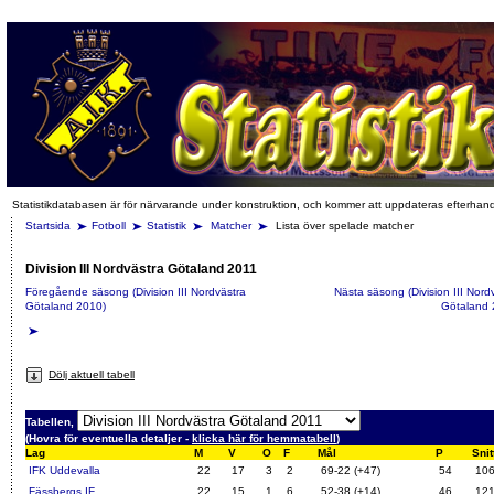
Statistikdatabasen är för närvarande under konstruktion, och kommer att uppdateras efterhan
Startsida
Fotboll
Statistik
Matcher
Lista över spelade matcher
Division III Nordvästra Götaland 2011
Föregående säsong (Division III Nordvästra
Nästa säsong (Division III Nord
Götaland 2010)
Götaland 
Dölj aktuell tabell
Tabellen,
(Hovra för eventuella detaljer -
klicka här för hemmatabell
)
Lag
M
V
O
F
Mål
P
Snit
IFK Uddevalla
22
17
3
2
69-22 (+47)
54
10
Fässbergs IF
22
15
1
6
52-38 (+14)
46
12