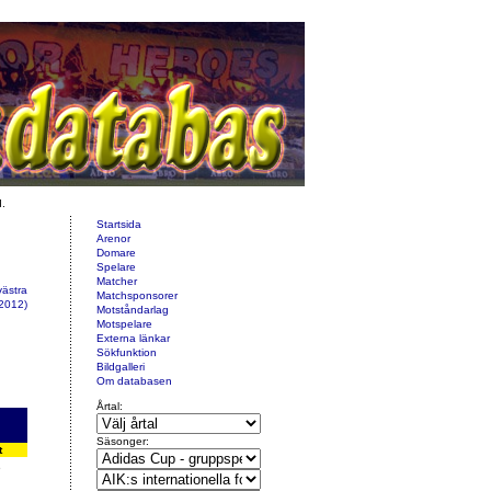
d.
Startsida
Arenor
Domare
Spelare
Matcher
västra
Matchsponsorer
2012)
Motståndarlag
Motspelare
Externa länkar
Sökfunktion
Bildgalleri
Om databasen
Årtal:
Säsonger:
t
6
1