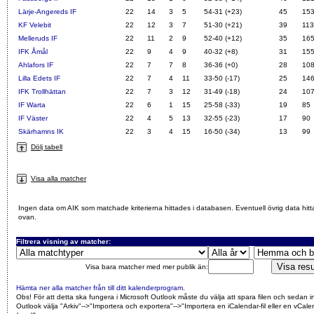
Lärje-Angereds IF
22
14
3
5
54-31 (+23)
45
15
KF Velebit
22
12
3
7
51-30 (+21)
39
113
Melleruds IF
22
11
2
9
52-40 (+12)
35
16
IFK Åmål
22
9
4
9
40-32 (+8)
31
15
Ahlafors IF
22
7
7
8
36-36 (+0)
28
10
Lilla Edets IF
22
7
4
11
33-50 (-17)
25
14
IFK Trollhättan
22
7
3
12
31-49 (-18)
24
10
IF Warta
22
6
1
15
25-58 (-33)
19
85
IF Väster
22
4
5
13
32-55 (-23)
17
90
Skärhamns IK
22
3
4
15
16-50 (-34)
13
99
Dölj tabell
Visa alla matcher
Ingen data om AIK som matchade kriterierna hittades i databasen. Eventuell övrig data hitt
ovan.
Filtrera visning av matcher:
Visa bara matcher med mer publik än:
Hämta ner alla matcher från till ditt kalenderprogram
.
Obs! För att detta ska fungera i Microsoft Outlook måste du välja att spara filen och sedan i
Outlook välja "Arkiv"-->"Importera och exportera"-->"Importera en iCalendar-fil eller en vCalen