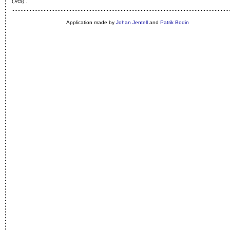
(.vcs)"
.
Application made by
Johan Jentell
and
Patrik Bodin