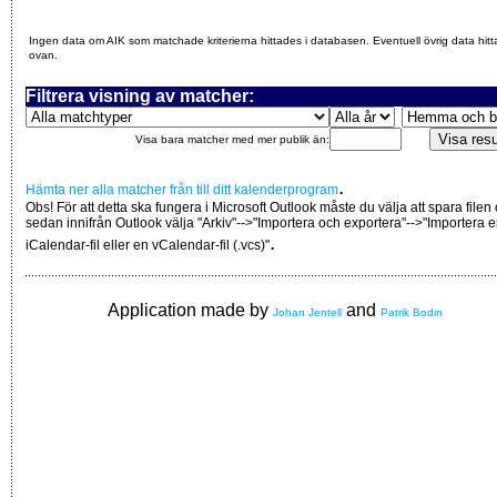
Ingen data om AIK som matchade kriterierna hittades i databasen. Eventuell övrig data hitt
ovan.
Filtrera visning av matcher:
Visa bara matcher med mer publik än:
.
Hämta ner alla matcher från till ditt kalenderprogram
Obs! För att detta ska fungera i Microsoft Outlook måste du välja att spara filen
sedan innifrån Outlook välja "Arkiv"-->"Importera och exportera"-->"Importera 
.
iCalendar-fil eller en vCalendar-fil (.vcs)"
Application made by
and
Johan Jentell
Patrik Bodin