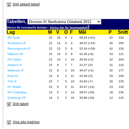
Dölj aktuell tabell
Tabellen,
)
(Hovra för eventuella detaljer -
klicka här för hemmatabell
Lag
M
V
O
F
Mål
P
Snitt
IFK Åmål
22
16
4
2
59-18 (+41)
52
234
Skoftebyns IF
22
14
4
4
36-22 (+14)
46
260
Stenungsunds IF
22
13
3
6
52-24 (+28)
42
130
Kållered SK
22
10
3
9
41-35 (+6)
33
121
IFK Fjärås
22
10
2
10
36-34 (+2)
32
204
Ahlafors IF
22
8
7
7
22-27 (-5)
31
142
Melleruds IF
22
9
3
10
49-47 (+2)
30
177
Edet FK
22
9
2
11
43-48 (-5)
29
166
Tölö IF
22
7
5
10
43-50 (-7)
26
225
KF Velebit
22
6
5
11
33-47 (-14)
23
126
IFK Trollhättan
22
5
3
14
28-57 (-29)
18
156
Göteborgs FF
22
3
3
16
33-66 (-33)
12
120
Dölj tabell
Visa alla matcher