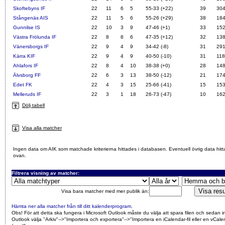
Skoftebyns IF
22
11
6
5
55-33 (+22)
39
30
Stångenäs AIS
22
11
5
6
55-26 (+29)
38
18
Gunnilse IS
22
10
3
9
47-46 (+1)
33
15
Västra Frölunda IF
22
8
8
6
47-35 (+12)
32
13
Vänersborgs IF
22
9
4
9
34-42 (-8)
31
29
Kärra KIF
22
9
4
9
40-50 (-10)
31
118
Ahlafors IF
22
8
4
10
38-38 (+0)
28
14
Älvsborg FF
22
6
3
13
38-50 (-12)
21
17
Edet FK
22
4
3
15
25-66 (-41)
15
15
Melleruds IF
22
3
1
18
26-73 (-47)
10
16
Dölj tabell
Visa alla matcher
Ingen data om AIK som matchade kriterierna hittades i databasen. Eventuell övrig data hitt
ovan.
Filtrera visning av matcher:
Visa bara matcher med mer publik än:
Hämta ner alla matcher från till ditt kalenderprogram
.
Obs! För att detta ska fungera i Microsoft Outlook måste du välja att spara filen och sedan i
Outlook välja "Arkiv"-->"Importera och exportera"-->"Importera en iCalendar-fil eller en vCalen