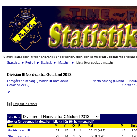
Statistikdatabasen är för närvarande under konstruktion, och kommer att uppdateras efterhan
Startsida
Fotboll
Statistik
Matcher
Lista över spelade matcher
Division III Nordvästra Götaland 2013
Föregående säsong (Division III Nordvästra
Nästa säsong (Division III Nord
Götaland 2012)
Götaland 
Dölj aktuell tabell
Tabellen,
(Hovra för eventuella detaljer -
klicka här för hemmatabell
)
Lag
M
V
O
F
Mål
P
Snit
Grebbestads IF
22
15
4
3
56-22 (+34)
49
35
Stenungsunds IF
22
14
3
5
38-18 (+20)
45
19