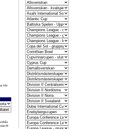
4
4
2
8
1
8
4
3
2
as här
nnifrån
dar-fil