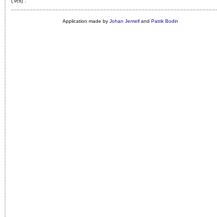
(.vcs)"
.
Application made by
Johan Jentell
and
Patrik Bodin