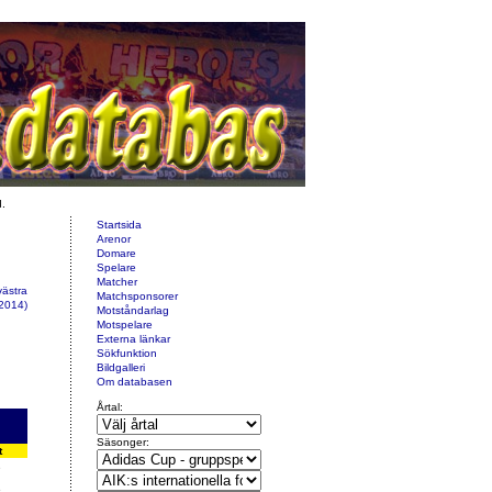
d.
Startsida
Arenor
Domare
Spelare
Matcher
västra
Matchsponsorer
2014)
Motståndarlag
Motspelare
Externa länkar
Sökfunktion
Bildgalleri
Om databasen
Årtal:
Säsonger:
t
9
6