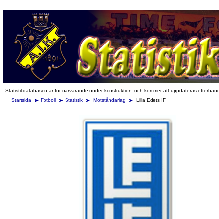
Statistikdatabasen är för närvarande under konstruktion, och kommer att uppdateras efterhan
Startsida
Fotboll
Statistik
Motståndarlag
Lilla Edets IF