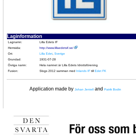
Laginformation
Lagnamn:
Lilla Edets IF
Hemsida:
http://www.lillaedetsif.se/
Ort:
Lilla Edet
,
Sverige
Grundad:
1931-07-28
Övriga namn:
Hela namnet är Lilla Edets Idrottsförening
Fusion:
Slogs 2012 samman med
Inlands IF
till
Edet FK
Application made by
and
Johan Jentell
Patrik Bodin