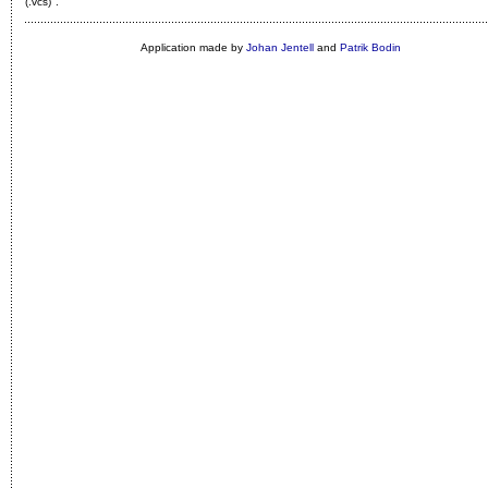
(.vcs)"
.
Application made by
Johan Jentell
and
Patrik Bodin