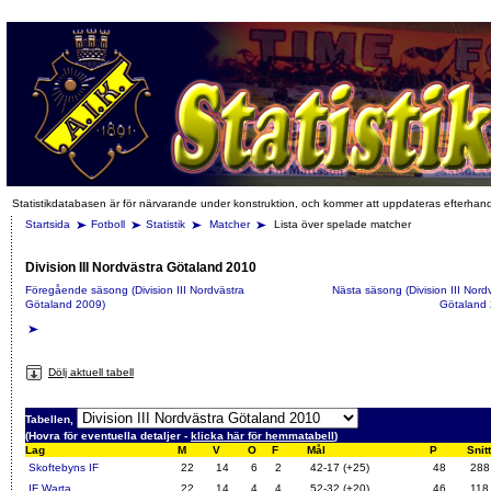
Statistikdatabasen är för närvarande under konstruktion, och kommer att uppdateras efterhan
Startsida
Fotboll
Statistik
Matcher
Lista över spelade matcher
Division III Nordvästra Götaland 2010
Föregående säsong (Division III Nordvästra
Nästa säsong (Division III Nord
Götaland 2009)
Götaland 
Dölj aktuell tabell
Tabellen,
(Hovra för eventuella detaljer -
klicka här för hemmatabell
)
Lag
M
V
O
F
Mål
P
Snitt
Skoftebyns IF
22
14
6
2
42-17 (+25)
48
288
IF Warta
22
14
4
4
52-32 (+20)
46
118