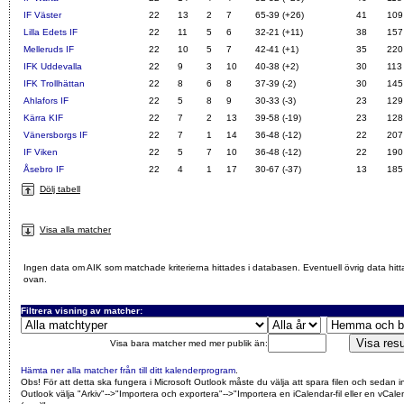
IF Väster
22
13
2
7
65-39 (+26)
41
109
Lilla Edets IF
22
11
5
6
32-21 (+11)
38
157
Melleruds IF
22
10
5
7
42-41 (+1)
35
220
IFK Uddevalla
22
9
3
10
40-38 (+2)
30
113
IFK Trollhättan
22
8
6
8
37-39 (-2)
30
145
Ahlafors IF
22
5
8
9
30-33 (-3)
23
129
Kärra KIF
22
7
2
13
39-58 (-19)
23
128
Vänersborgs IF
22
7
1
14
36-48 (-12)
22
207
IF Viken
22
5
7
10
36-48 (-12)
22
190
Åsebro IF
22
4
1
17
30-67 (-37)
13
185
Dölj tabell
Visa alla matcher
Ingen data om AIK som matchade kriterierna hittades i databasen. Eventuell övrig data hitt
ovan.
Filtrera visning av matcher:
Visa bara matcher med mer publik än:
Hämta ner alla matcher från till ditt kalenderprogram
.
Obs! För att detta ska fungera i Microsoft Outlook måste du välja att spara filen och sedan i
Outlook välja "Arkiv"-->"Importera och exportera"-->"Importera en iCalendar-fil eller en vCalen