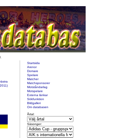
d.
Startsida
Arenor
Domare
Spelare
Matcher
västra
Matchsponsorer
2011)
Motståndarlag
Motspelare
Externa länkar
Sökfunktion
Bildgalleri
Om databasen
Årtal:
Säsonger: