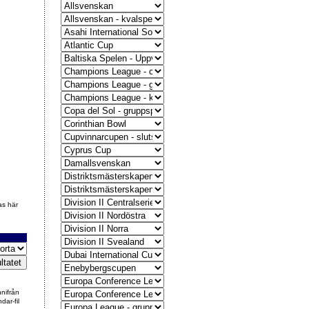
as här
nnifrån
dar-fil