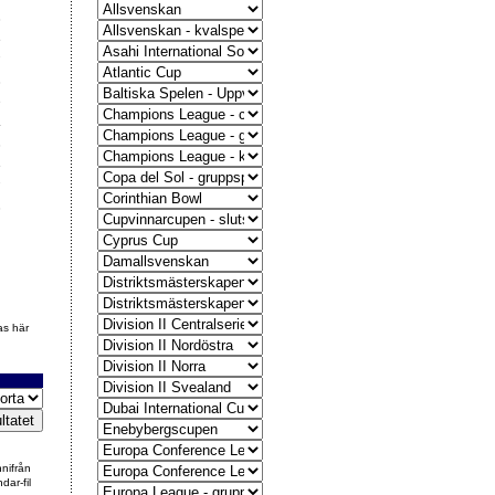
8
6
7
3
9
4
3
6
7
3
as här
nnifrån
dar-fil