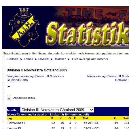
Statistikdatabasen är för närvarande under konstruktion, och kommer att uppdateras efterhan
Startsida
Fotboll
Statistik
Matcher
Lista över spelade matcher
Division III Nordvästra Götaland 2009
Föregående säsong (Division III Nordvästra
Nästa säsong (Division III Nord
Götaland 2008)
Götaland 
Dölj aktuell tabell
Tabellen,
(Hovra för eventuella detaljer -
klicka här för hemmatabell
)
Lag
M
V
O
F
Mål
P
Snit
Holmalunds IF
22
15
4
3
65-21 (+44)
49
18
Lerums IS
22
13
5
4
59-29 (+30)
44
14