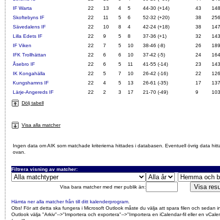
IF Warta
22
13
4
5
44-30 (+14)
43
14
Skoftebyns IF
22
11
5
6
52-32 (+20)
38
25
Sävedalens IF
22
10
8
4
42-24 (+18)
38
14
Lilla Edets IF
22
9
5
8
37-36 (+1)
32
14
IF Viken
22
7
5
10
38-46 (-8)
26
18
IFK Trollhättan
22
6
6
10
37-42 (-5)
24
16
Åsebro IF
22
6
5
11
41-55 (-14)
23
14
IK Kongahälla
22
5
7
10
26-42 (-16)
22
12
Kungshamns IF
22
4
5
13
26-61 (-35)
17
13
Lärje-Angereds IF
22
2
3
17
21-70 (-49)
9
10
Dölj tabell
Visa alla matcher
Ingen data om AIK som matchade kriterierna hittades i databasen. Eventuell övrig data hitt
ovan.
Filtrera visning av matcher:
Visa bara matcher med mer publik än:
Hämta ner alla matcher från till ditt kalenderprogram
.
Obs! För att detta ska fungera i Microsoft Outlook måste du välja att spara filen och sedan i
Outlook välja "Arkiv"-->"Importera och exportera"-->"Importera en iCalendar-fil eller en vCalen