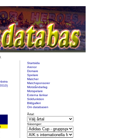
d.
Startsida
Arenor
Domare
Spelare
Matcher
västra
Matchsponsorer
2010)
Motståndarlag
Motspelare
Externa länkar
Sökfunktion
Bildgalleri
Om databasen
Årtal:
Säsonger:
t
4
6