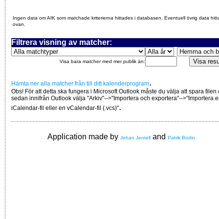
Ingen data om AIK som matchade kriterierna hittades i databasen. Eventuell övrig data hitt
ovan.
Filtrera visning av matcher:
Visa bara matcher med mer publik än:
.
Hämta ner alla matcher från till ditt kalenderprogram
Obs! För att detta ska fungera i Microsoft Outlook måste du välja att spara filen
sedan innifrån Outlook välja "Arkiv"-->"Importera och exportera"-->"Importera 
.
iCalendar-fil eller en vCalendar-fil (.vcs)"
Application made by
and
Johan Jentell
Patrik Bodin