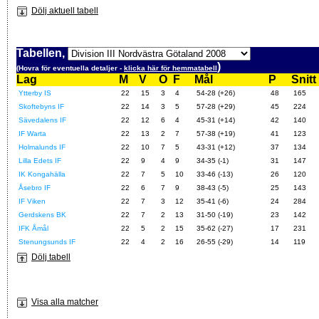
Dölj aktuell tabell
Tabellen,
)
(Hovra för eventuella detaljer -
klicka här för hemmatabell
Lag
M
V
O
F
Mål
P
Snitt
Ytterby IS
22
15
3
4
54-28 (+26)
48
165
Skoftebyns IF
22
14
3
5
57-28 (+29)
45
224
Sävedalens IF
22
12
6
4
45-31 (+14)
42
140
IF Warta
22
13
2
7
57-38 (+19)
41
123
Holmalunds IF
22
10
7
5
43-31 (+12)
37
134
Lilla Edets IF
22
9
4
9
34-35 (-1)
31
147
IK Kongahälla
22
7
5
10
33-46 (-13)
26
120
Åsebro IF
22
6
7
9
38-43 (-5)
25
143
IF Viken
22
7
3
12
35-41 (-6)
24
284
Gerdskens BK
22
7
2
13
31-50 (-19)
23
142
IFK Åmål
22
5
2
15
35-62 (-27)
17
231
Stenungsunds IF
22
4
2
16
26-55 (-29)
14
119
Dölj tabell
Visa alla matcher