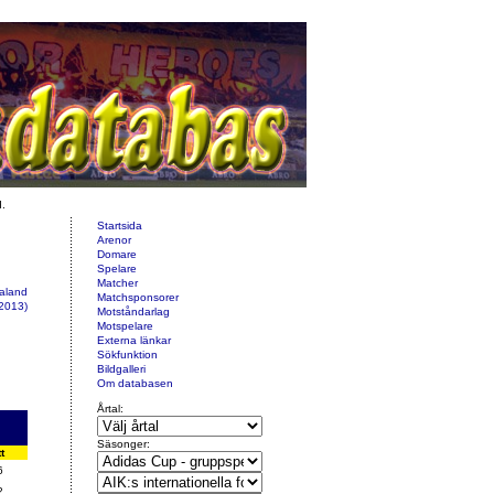
d.
Startsida
Arenor
Domare
Spelare
Matcher
ealand
Matchsponsorer
2013)
Motståndarlag
Motspelare
Externa länkar
Sökfunktion
Bildgalleri
Om databasen
Årtal:
Säsonger:
t
6
2