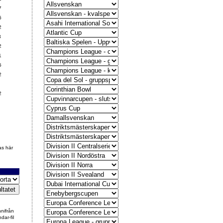
7
6
2
3
2
1
5
2
2
as här
nnifrån
dar-fil