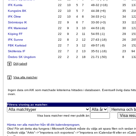
IFK Kumla
22
10
5
7
48-32 (+16)
35
13
Kungsörs BK
22
10
5
7
44-38 (+6)
35
21
IFK Ölme
22
10
4
8
34-33 (+1)
34
12
Strömtorps IK
22
9
6
7
33-30 (+3)
33
11
IFK Mariestad
22
9
3
10
44-53 (-9)
30
12
Köping FF
22
9
2
11
54-55 (-1)
29
15
IFK Sunne
22
8
2
12
27-43 (-16)
26
20
FBK Karlstad
22
7
3
12
49-57 (-8)
24
15
Sköllersta IF
22
7
2
13
35-51 (-16)
23
94
Örebro SK Ungdom
22
2
2
18
21-71 (-50)
8
13
Dölj tabell
Visa alla matcher
Ingen data om AIK som matchade kriterierna hittades i databasen. Eventuell övrig data hitt
ovan.
Filtrera visning av matcher:
Visa bara matcher med mer publik än:
Hämta ner alla matcher från till ditt kalenderprogram
.
Obs! För att detta ska fungera i Microsoft Outlook måste du välja att spara filen och sedan i
Outlook välja "Arkiv"-->"Importera och exportera"-->"Importera en iCalendar-fil eller en vCalen