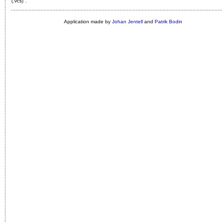
(.vcs)"
.
Application made by
Johan Jentell
and
Patrik Bodin