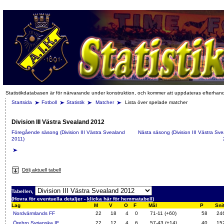
Statistikdatabasen är för närvarande under konstruktion, och kommer att uppdateras efterhan
Startsida
Fotboll
Statistik
Matcher
Lista över spelade matcher
Division III Västra Svealand 2012
Föregående säsong (Division III Västra Svealand
Nästa säsong (Division III Västra Sv
2011)
Dölj aktuell tabell
Tabellen,
(Hovra för eventuella detaljer -
klicka här för hemmatabell
)
Lag
M
V
O
F
Mål
P
Snit
Nordvärmlands FF
22
18
4
0
71-11 (+60)
58
24
Örebro Syrianska IF
22
12
4
6
57-43 (+14)
40
15