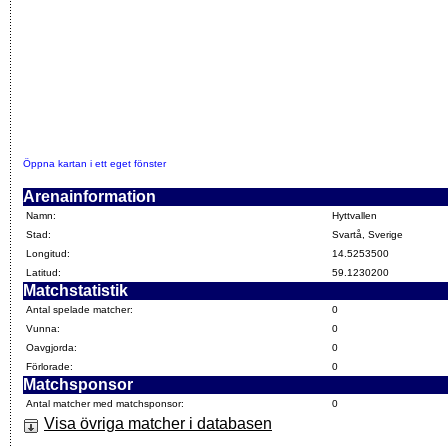
Öppna kartan i ett eget fönster
Arenainformation
Namn:
Hyttvallen
Stad:
Svartå, Sverige
Longitud:
14.5253500
Latitud:
59.1230200
Matchstatistik
Antal spelade matcher:
0
Vunna:
0
Oavgjorda:
0
Förlorade:
0
Matchsponsor
Antal matcher med matchsponsor:
0
Visa övriga matcher i databasen