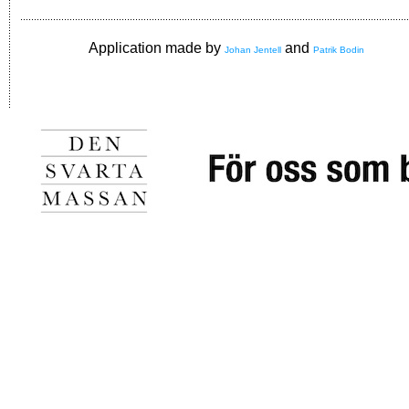
Application made by
and
Johan Jentell
Patrik Bodin