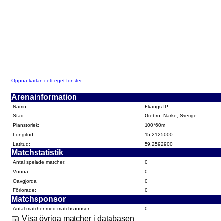
Öppna kartan i ett eget fönster
Arenainformation
Namn:
Ekängs IP
Stad:
Örebro, Närke, Sverige
Planstorlek:
100*60m
Longitud:
15.2125000
Latitud:
59.2592900
Matchstatistik
Antal spelade matcher:
0
Vunna:
0
Oavgjorda:
0
Förlorade:
0
Matchsponsor
Antal matcher med matchsponsor:
0
Visa övriga matcher i databasen