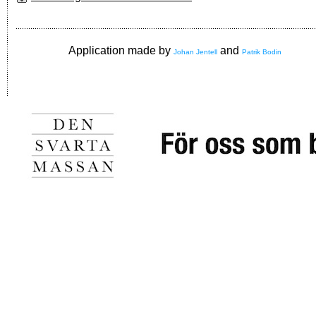
Application made by
and
Johan Jentell
Patrik Bodin