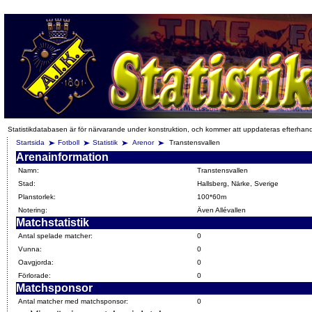
Statistikdatabasen är för närvarande under konstruktion, och kommer att uppdateras efterhan
Startsida
Fotboll
Statistik
Arenor
Transtensvallen
Arenainformation
Namn:
Transtensvallen
Stad:
Hallsberg, Närke, Sverige
Planstorlek:
100*60m
Notering:
Även Allévallen
Matchstatistik
Antal spelade matcher:
0
Vunna:
0
Oavgjorda:
0
Förlorade:
0
Matchsponsor
Antal matcher med matchsponsor:
0