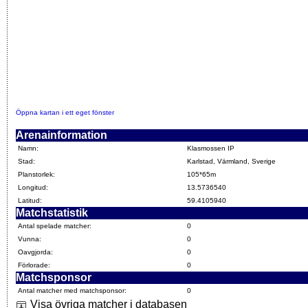
Öppna kartan i ett eget fönster
Arenainformation
Namn:
Klasmossen IP
Stad:
Karlstad, Värmland, Sverige
Planstorlek:
105*65m
Longitud:
13.5736540
Latitud:
59.4105940
Matchstatistik
Antal spelade matcher:
0
Vunna:
0
Oavgjorda:
0
Förlorade:
0
Matchsponsor
Antal matcher med matchsponsor:
0
Visa övriga matcher i databasen