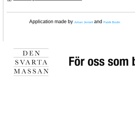
Application made by
and
Johan Jentell
Patrik Bodin